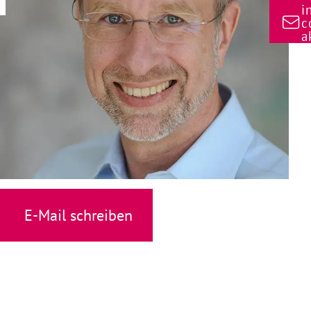
i
c
a
E-Mail schreiben