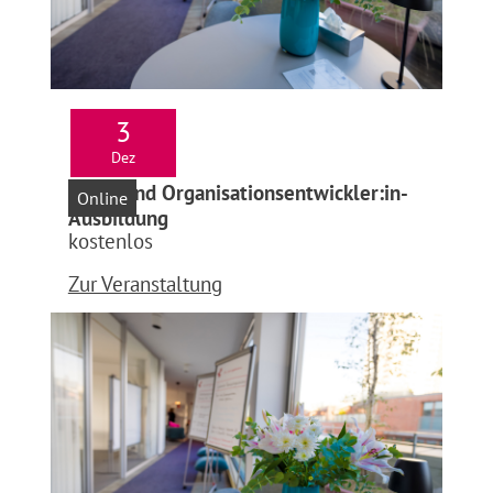
3
Dez
Infoabend Organisationsentwickler:in-
Online
Ausbildung
kostenlos
Zur Veranstaltung