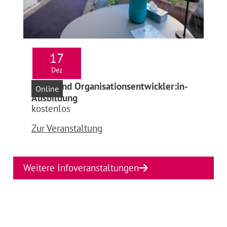
17
Dez
Infoabend Organisationsentwickler:in-
Online
Ausbildung
kostenlos
Zur Veranstaltung
Weitere Infoveranstaltungen