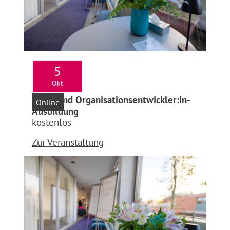
5
Okt
Infoabend Organisationsentwickler:in-
Online
Ausbildung
kostenlos
Zur Veranstaltung