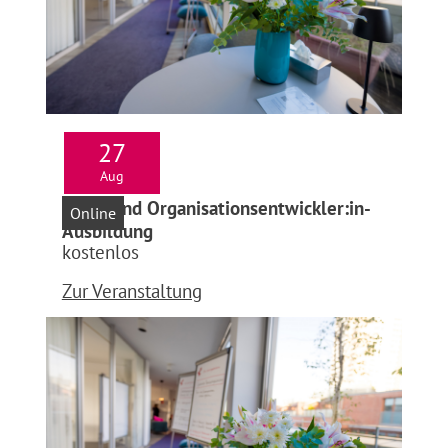
27
Aug
Infoabend Organisationsentwickler:in-
Online
Ausbildung
kostenlos
Zur Veranstaltung