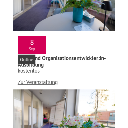
8
Sep
Infoabend Organisationsentwickler:in-
Online
Ausbildung
kostenlos
Zur Veranstaltung