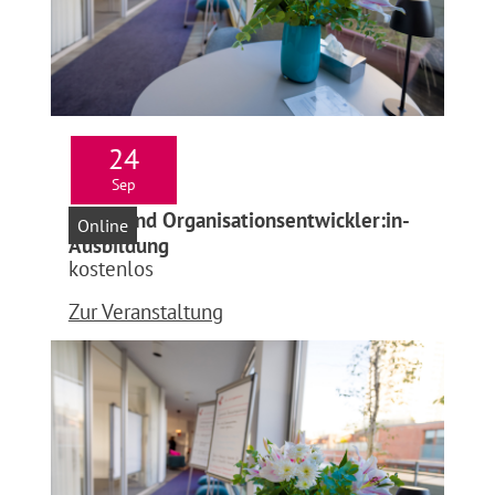
24
Sep
Infoabend Organisationsentwickler:in-
Online
Ausbildung
kostenlos
Zur Veranstaltung