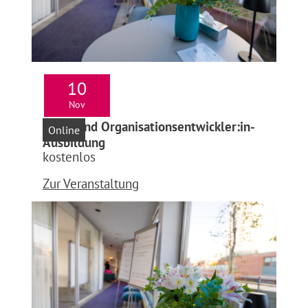
10
Nov
Infoabend Organisationsentwickler:in-
Online
Ausbildung
kostenlos
Zur Veranstaltung