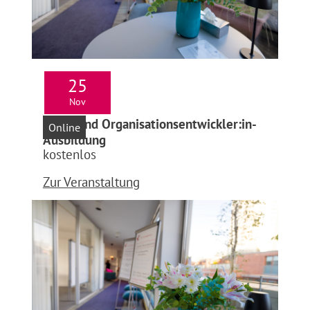
25
Nov
Infoabend Organisationsentwickler:in-
Online
Ausbildung
kostenlos
Zur Veranstaltung