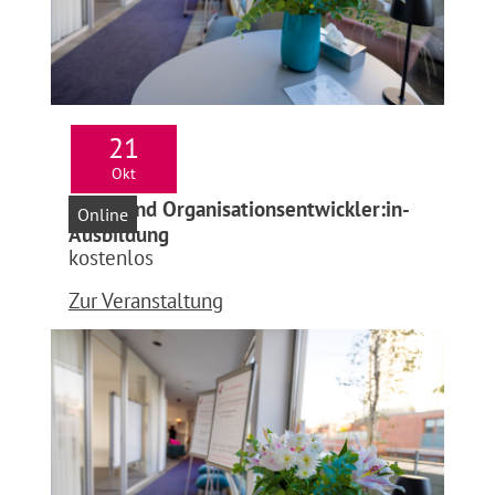
21
Okt
Infoabend Organisationsentwickler:in-
Online
Ausbildung
kostenlos
Zur Veranstaltung