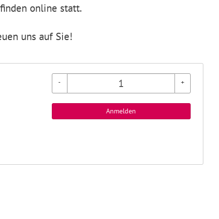
inden online statt.
euen uns auf Sie!
-
+
Anmelden