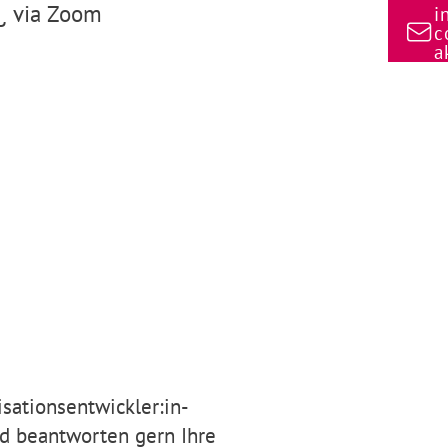
g via Zoom
i
c
a
sationsentwickler:in-
nd beantworten gern Ihre