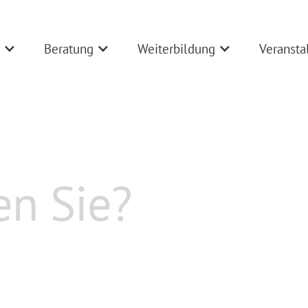
Beratung
Weiterbildung
Veransta
ionsentwickler:in-Au
08.09.2026
19:00
Uhr
-
20:30
Uhr