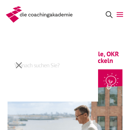
Zurück
Von der Vision zur Wirkung - Ziele, OKR
und Kennzahlen wirksam entwickeln